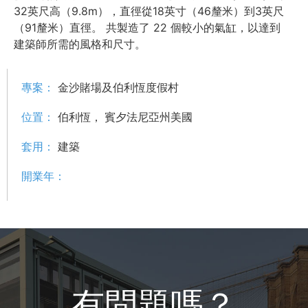
32英尺高（9.8m），直徑從18英寸（46釐米）到3英尺
（91釐米）直徑。 共製造了 22 個較小的氣缸，以達到
建築師所需的風格和尺寸。
金沙賭場及伯利恆度假村
專案：
伯利恆， 賓夕法尼亞州美國
位置：
建築
套用：
開業年：
有問題嗎？