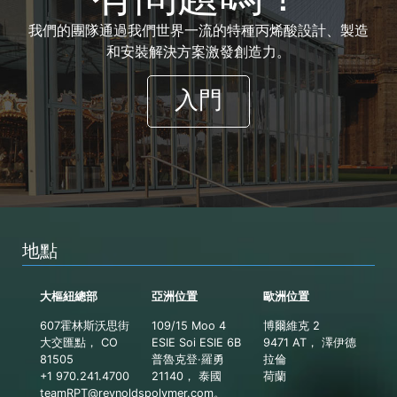
我們的團隊通過我們世界一流的特種丙烯酸設計、製造
和安裝解決方案激發創造力。
入門
地點
大樞紐總部
亞洲位置
歐洲位置
607霍林斯沃思街
109/15 Moo 4
博爾維克 2
大交匯點， CO
ESIE Soi ESIE 6B
9471 AT， 澤伊德
81505
普魯克登·羅勇
拉倫
+1 970.241.4700
21140， 泰國
荷蘭
teamRPT@reynoldspolymer.com
。