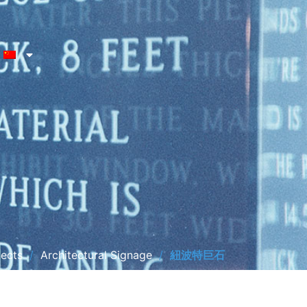
jects
/
Architectural Signage
/
紐波特巨石