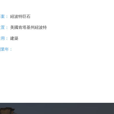
紐波特巨石
專案：
美國肯塔基州紐波特
位置：
建築
套用：
開業年：