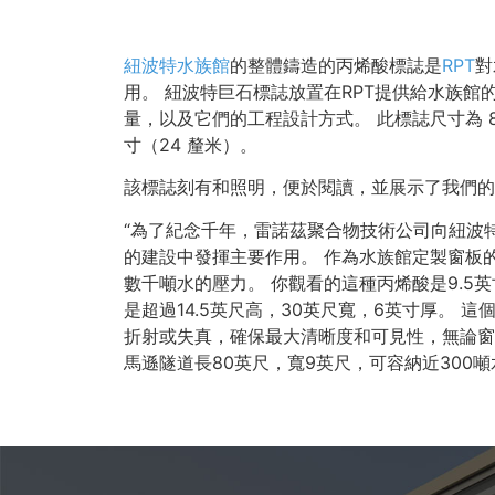
紐波特水族館
的整體鑄造的丙烯酸標誌是
RPT
對
用。 紐波特巨石標誌放置在RPT提供給水族
量，以及它們的工程設計方式。 此標誌尺寸為 8 英尺高 
寸（24 釐米）。
該標誌刻有和照明，便於閱讀，並展示了我們的
“為了紀念千年，雷諾茲聚合物技術公司向紐波
的建設中發揮主要作用。 作為水族館定製窗板的
數千噸水的壓力。 你觀看的這種丙烯酸是9.5
是超過14.5英尺高，30英尺寬，6英寸厚。 這
折射或失真，確保最大清晰度和可見性，無論窗
馬遜隧道長80英尺，寬9英尺，可容納近300