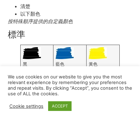
清楚
以下顏色
按特殊順序提供的自定義顏色
標準
黑
藍色
黃色
2025
2114
2037
We use cookies on our website to give you the most
relevant experience by remembering your preferences
and repeat visits. By clicking “Accept”, you consent to the
use of ALL the cookies.
綠色
紅
白色
2108
2157
7420
Cookie settings
ACCEPT
透明