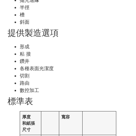
拋光邊緣
半徑
槽
斜面
提供製造選項
形成
粘 接
鑽井
各種表面光潔度
切割
路由
數控加工
標準表
厚度
寬容
和紙張
尺寸