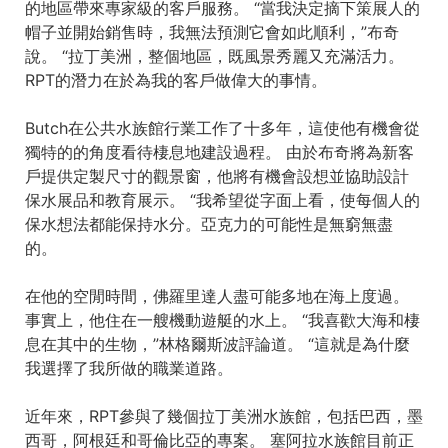
的地區帶來專家級的客戶服務。 “當我決定摘下策展人的
帽子並開始銷售時，我無法預測它會如此順利，”布奇
說。 “拉丁美洲，整個地區，既風景秀麗又充滿活力。
RPT的潛力在於為我的客戶做偉大的事情。
Butch在公共水族館行業工作了十多年，這使他有機會從
獨特的的角度看待棲息地建設過程。 由於布奇將為新客
戶提供定製尺寸的觀景窗，他將有機會設想並協助設計
保水展品和教育展示。 “我希望從字面上看，使每個人的
保水想法都能保持水分。亞克力的可能性是無窮無盡
的。
在他的空閒時間，佛羅里達人盡可能多地在海上度過。
事實上，他住在一艘機動遊艇的水上。 “我喜歡大海和棲
息在其中的生物，”林格爾斯波評論道。 “這就是為什麼
我選擇了我所做的職業道路。
近年來，RPT參與了幾個拉丁美洲水族館，包括巴西，墨
西哥，阿根廷和哥倫比亞的專案。 塞阿拉水族館目前正