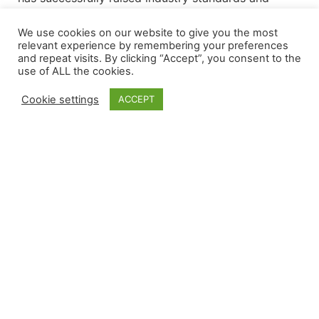
imagined the impossible for more than 1,900
ground-breaking projects in 57 countries for
We use cookies on our website to give you the most
relevant experience by remembering your preferences
household brands including CNN, Disney, Nasa and
and repeat visits. By clicking “Accept”, you consent to the
Apple. For additional information, visit
use of ALL the cookies.
reynoldspolymer.com
.
Cookie settings
ACCEPT
地點
大樞紐總部
亞洲位置
歐洲位置
607霍林斯沃思街
109/15 Moo 4
博爾維克 2
大交匯點， CO
ESIE Soi ESIE 6B
9471 AT， 澤伊德
81505
普魯克登·羅勇
拉倫
+1 970.241.4700
21140， 泰國
荷蘭
teamRPT@reynoldspolymer.com
。