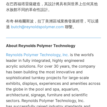
在巴西福塔雷薩建造，其設計將具有與世界上任何其他
水族館不同的革命性設計。
布奇·林格爾斯波，拉丁美洲區域業務發展經理，可以通
過
butch@reynoldspolymer.com
聯繫。
About Reynolds Polymer Technology
Reynolds Polymer Technology, Inc
.
is the world’s
leader in fully integrated, highly engineered
acrylic solutions. For over 30 years, the company
has been building the most innovative and
sophisticated turnkey projects for large-scale
exhibits, displays, experiences and amenities across
the globe in the pool and spa, aquarium,
architectural, signage, furniture and scientific
sectors. Reynolds Polymer Technology, Inc.
has successfully raised industry standards and