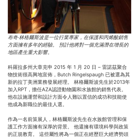
布奇·林格爾斯波是一位行業專家，在保護和丙烯酸銷售
方面擁有多年的經驗。 預計他將對一個充滿潛在增長的
地區產生重大影響。
科羅拉多州大章克申 2015 年 1 月 20 日 – 雷諾茲聚合
物技術很高興地宣佈，Butch Ringelspaugh 已被選為其
新的拉丁美洲業務發展經理。 林格爾斯波先生於2013年
加入RPT，擔任AZA認證動物園和水族館的銷售代表。
他在設施運營和設計方面令人難以置信的成功和技能使
他成為新職位的最佳人選。
作為一名前策展人，林格爾斯波先生在水族館管理和保
護工作方面擁有深厚的背景。 他還擁有環境科學與政策
的正規教育。 這些屬性將為一個正在經歷巨大經濟勢頭