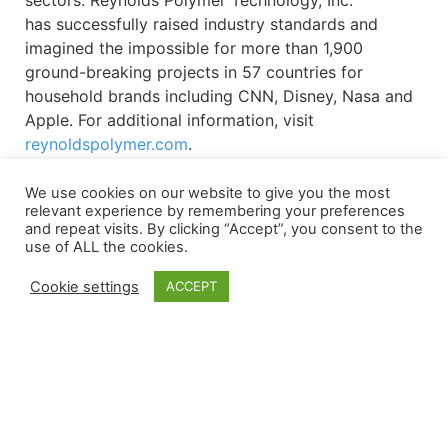
sectors. Reynolds Polymer Technology, Inc.
has successfully raised industry standards and
imagined the impossible for more than 1,900
ground-breaking projects in 57 countries for
household brands including CNN, Disney, Nasa and
Apple. For additional information, visit
reynoldspolymer.com
.
We use cookies on our website to give you the most
relevant experience by remembering your preferences
and repeat visits. By clicking “Accept”, you consent to the
use of ALL the cookies.
地點
Cookie settings
ACCEPT
大樞紐總部
亞洲位置
歐洲位置
607霍林斯沃思街
109/15 Moo 4
博爾維克 2
大交匯點， CO
ESIE Soi ESIE 6B
9471 AT， 澤伊德
81505
普魯克登·羅勇
拉倫
+1 970.241.4700
21140， 泰國
荷蘭
teamRPT@reynoldspolymer.com
。