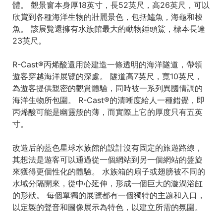
體。 觀景窗本身厚18英寸，長52英尺，高26英尺，可以
欣賞到各種海洋生物的壯麗景色，包括鰪魚，海龜和梭
魚。 該展覽還擁有水族館最大的動物錘頭鯊，標本長達
23英尺。
R-Cast®丙烯酸還用於建造一條透明的海洋隧道，帶領
遊客穿越海洋展覽的深處。 隧道高7英尺，寬10英尺，
為遊客提供親密的觀賞體驗，同時被一系列異國情調的
海洋生物所包圍。 R-Cast®的清晰度給人一種錯覺，即
丙烯酸可能是幽靈般的薄，而實際上它的厚度只有五英
寸。
改造后的藍色星球水族館的設計沒有固定的旅遊路線，
其想法是遊客可以通過從一個網站到另一個網站的盤旋
來獲得更個性化的體驗。 水族箱的扇子或翅膀被不同的
水域分隔開來，從中心延伸，形成一個巨大的漩渦浴缸
的形狀。 每個單獨的展覽都有一個獨特的主題和入口，
以定製的聲音和圖像展示為特色，以建立所需的氛圍。