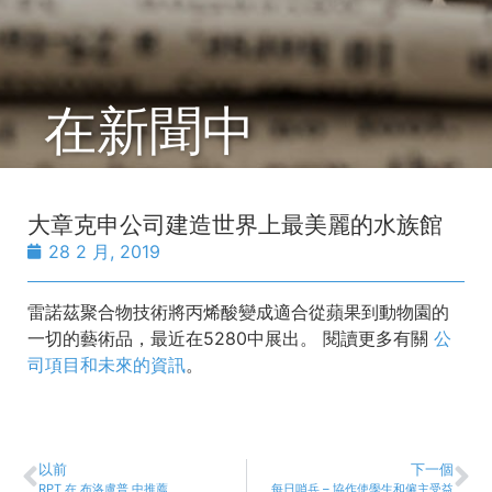
在新聞中
大章克申公司建造世界上最美麗的水族館
28 2 月, 2019
雷諾茲聚合物技術將丙烯酸變成適合從蘋果到動物園的
一切的藝術品，最近在5280中展出。 閱讀更多有關
公
司項目和未來的資訊
。
以前
下一個
RPT 在 布洛盧普 中推薦
每日哨兵 – 協作使學生和僱主受益