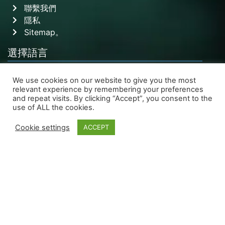
聯繫我們
隱私
Sitemap。
選擇語言
繁體中文
We use cookies on our website to give you the most
English
relevant experience by remembering your preferences
關注我們
and repeat visits. By clicking “Accept”, you consent to the
use of ALL the cookies.
Cookie settings
ACCEPT