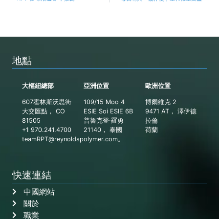
地點
大樞紐總部
亞洲位置
歐洲位置
607霍林斯沃思街
109/15 Moo 4
博爾維克 2
大交匯點， CO
ESIE Soi ESIE 6B
9471 AT， 澤伊德
81505
普魯克登·羅勇
拉倫
+1 970.241.4700
21140， 泰國
荷蘭
teamRPT@reynoldspolymer.com
。
快速連結
中國網站
關於
職業