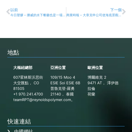
以前
下一個
今日塑膠 – 挪威的水下餐廳也是一場視覺盛宴
商業時報 – 大章克申公司使海底景觀成為可能
地點
大樞紐總部
亞洲位置
歐洲位置
607霍林斯沃思街
109/15 Moo 4
博爾維克 2
大交匯點， CO
ESIE Soi ESIE 6B
9471 AT， 澤伊德
81505
普魯克登·羅勇
拉倫
+1 970.241.4700
21140， 泰國
荷蘭
teamRPT@reynoldspolymer.com
。
快速連結
中國網站