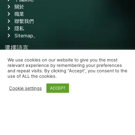
關於
職業
聯繫我們
隱私
Sitemap。
選擇語言
繁體中文
We use cookies on our website to give you the most
relevant experience by remembering your preferences
English
and repeat visits. By clicking “Accept”, you consent to the
關注我們
use of ALL the cookies.
Cookie settings
ACCEPT